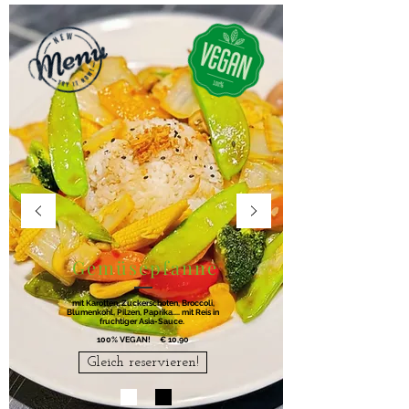
Gemüsepfanne
mit Karotten, Zuckerschoten, Broccoli,
Blumenkohl, Pilzen, Paprika.... mit Reis in
fruchtiger Asia-Sauce.
100% VEGAN!
​€ 10,90
Gleich reservieren!