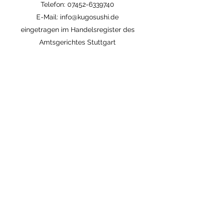
Telefon: 07452-6339740
E-Mail: info@kugosushi.de
eingetragen im Handelsregister des
Amtsgerichtes Stuttgart
Handelsregisternummer HRA 735670
Alternative Streitbeilegung:
Die Europäische Kommission stellt eine
Plattform für die außergerichtliche Online-
Streitbeilegung (OS-Plattform) bereit,
aufrufbar unter
https://ec.europa.eu/odr
.
Wir sind seit
07.09.2015
Mitglied der Initiative
„FairCommerce“.
Nähere Informationen hierzu finden Sie unter
www.fair-commerce.de.